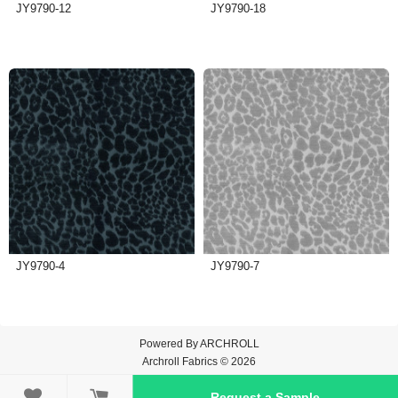
JY9790-12
JY9790-18
JY9790-4
JY9790-7
Powered By
ARCHROLL
Archroll Fabrics © 2026

Request a Sample