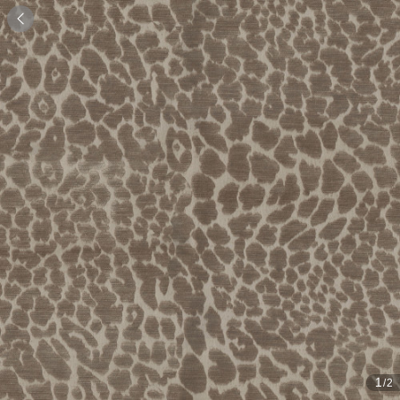

1
/2