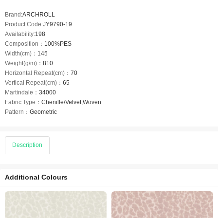
Brand:
ARCHROLL
Product Code:
JY9790-19
Availability:
198
Composition：
100%PES
Width(cm)：
145
Weight(g/m)：
810
Horizontal Repeat(cm)：
70
Vertical Repeat(cm)：
65
Martindale：
34000
Fabric Type：
Chenille/Velvet,Woven
Pattern：
Geometric
Description
Additional Colours