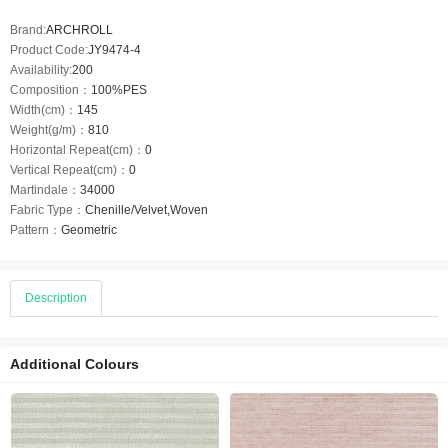
Brand:
ARCHROLL
Product Code:
JY9474-4
Availability:
200
Composition：
100%PES
Width(cm)：
145
Weight(g/m)：
810
Horizontal Repeat(cm)：
0
Vertical Repeat(cm)：
0
Martindale：
34000
Fabric Type：
Chenille/Velvet,Woven
Pattern：
Geometric
Description
Additional Colours