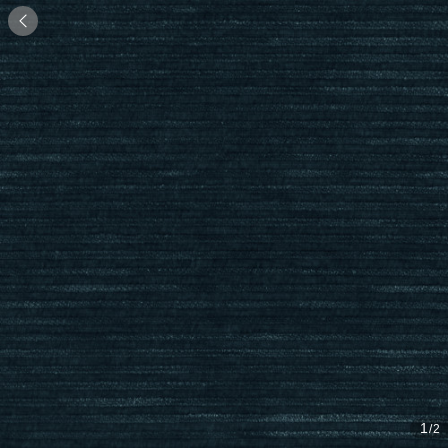

1
/2