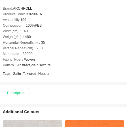
Brand:
ARCHROLL
Product Code:
JY8299-16
Availability:
199
Composition：
100%PES
Width(cm)：
140
Weight(g/m)：
480
Horizontal Repeat(cm)：
35
Vertical Repeat(cm)：
23.7
Martindale：
30000
Fabric Type：
Woven
Pattern：
Abstract,Plain/Texture
Tags:
Satin
Textured
Neutral
Description
Additional Colours