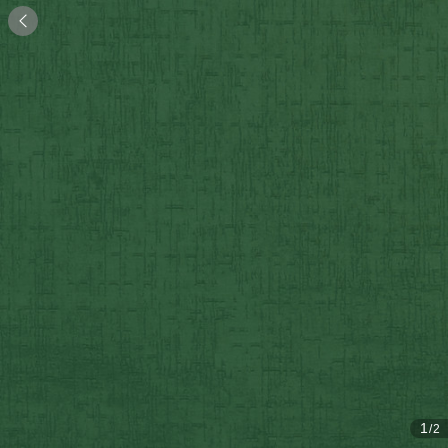

1
/2