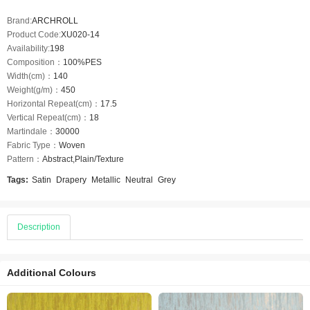
Brand:
ARCHROLL
Product Code:
XU020-14
Availability:
198
Composition：
100%PES
Width(cm)：
140
Weight(g/m)：
450
Horizontal Repeat(cm)：
17.5
Vertical Repeat(cm)：
18
Martindale：
30000
Fabric Type：
Woven
Pattern：
Abstract,Plain/Texture
Tags:
Satin
Drapery
Metallic
Neutral
Grey
Description
Additional Colours