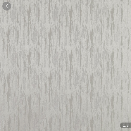

1
/3