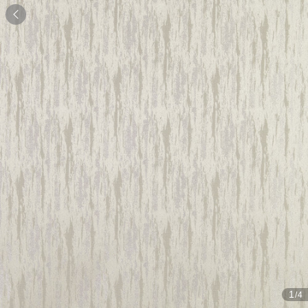

1
/4