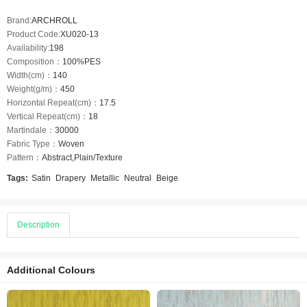
Brand:
ARCHROLL
Product Code:
XU020-13
Availability:
198
Composition：
100%PES
Width(cm)：
140
Weight(g/m)：
450
Horizontal Repeat(cm)：
17.5
Vertical Repeat(cm)：
18
Martindale：
30000
Fabric Type：
Woven
Pattern：
Abstract,Plain/Texture
Tags:
Satin
Drapery
Metallic
Neutral
Beige
Description
Additional Colours