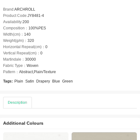
Brand:
ARCHROLL
Product Code:
JY8481-4
Availability:
200
Composition：
100%PES
Width(cm)：
140
Weight(g/m)：
320
Horizontal Repeat(cm)：
0
Vertical Repeat(cm)：
0
Martindale：
30000
Fabric Type：
Woven
Pattern：
Abstract,Plain/Texture
Tags:
Plain
Satin
Drapery
Blue
Green
Description
Additional Colours