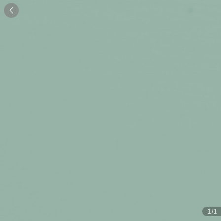

1
/1