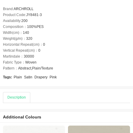
Brand:
ARCHROLL
Product Code:
JY8481-3
Availability:
200
Composition：
100%PES
Width(cm)：
140
Weight(g/m)：
320
Horizontal Repeat(cm)：
0
Vertical Repeat(cm)：
0
Martindale：
30000
Fabric Type：
Woven
Pattern：
Abstract,Plain/Texture
Tags:
Plain
Satin
Drapery
Pink
Description
Additional Colours