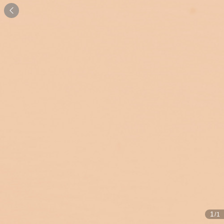

1
/1