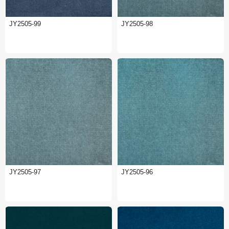
JY2505-99
JY2505-98
JY2505-97
JY2505-96