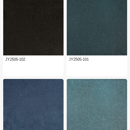
JY2505-102
JY2505-101